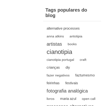
Tags populares do
blog
alternative processes
anna atkins
antotipia
artistas
books
cianotipia
cianotipia portugal
craft
crianças
diy
faztumesmo
fazer negativos
feirinhas
festivais
fotografia analógica
maria azul
livros
open call