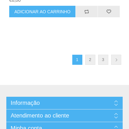
€8,00
1
2
3
Informação
Atendimento ao cliente
Minha conta