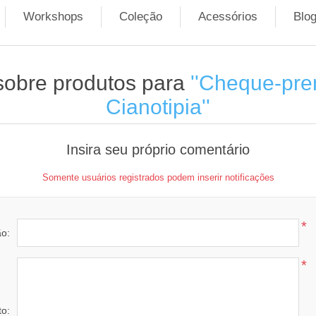
Workshops
Coleção
Acessórios
Blo
sobre produtos para
Cheque-pre
Cianotipia
Insira seu próprio comentário
Somente usuários registrados podem inserir notificações
*
ão:
*
to: